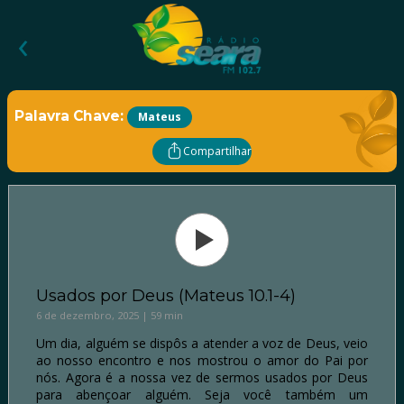
‹
Palavra Chave:
Mateus
Compartilhar
Usados por Deus (Mateus 10.1-4)
6 de dezembro, 2025 | 59 min
Um dia, alguém se dispôs a atender a voz de Deus, veio
ao nosso encontro e nos mostrou o amor do Pai por
nós. Agora é a nossa vez de sermos usados por Deus
para abençoar alguém. Seja você também um