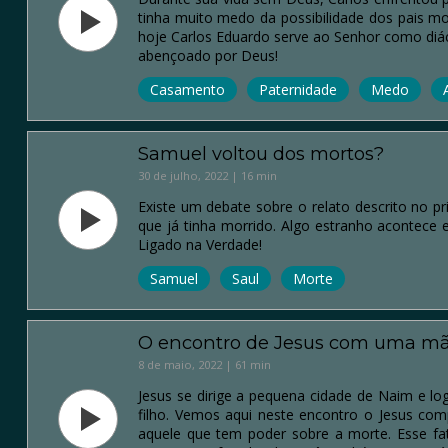
tinha muito medo da possibilidade dos pais m
hoje Carlos Eduardo serve ao Senhor como diác
abençoado por Deus!
Casamento
Paternidade
Medo
Samuel voltou dos mortos?
30 de julho, 2022 | 16 min
Existe um debate sobre o relato descrito no pr
que já tinha morrido. Algo estranho acontece
Ligado na Verdade!
Samuel
Saul
Morte
O encontro de Jesus com uma mãe 
8 de maio, 2022 | 61 min
Jesus se dirige a pequena cidade de Naim e l
filho. Vemos aqui neste encontro o Jesus comp
aquele que tem poder sobre a morte. Esse fa