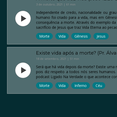
3 de outubro, 2021 | 61 min
Independente de credo, nacionalidade ou grau 
humano foi criado para a vida, mas em Gênes
consequência a morte. Através do exemplo da m
sacrifício de Jesus que traz Vida Eterna ao peca
Morte
Vida
Gênesis
Jesus
Existe vida após a morte? (Pr. Álv
18 de setembro, 2021 | 51 min
Será que há vida depois da morte? Existe uma r
pois diz respeito a todos nós seres humanos.
podcast Ligado Na Verdade o que acontece com
Morte
Vida
Inferno
Céu