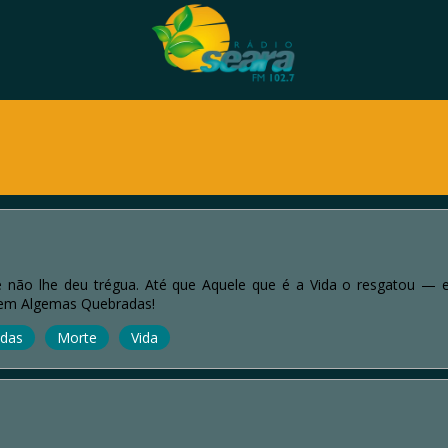
e não lhe deu trégua. Até que Aquele que é a Vida o resgatou 
 em Algemas Quebradas!
das
Morte
Vida