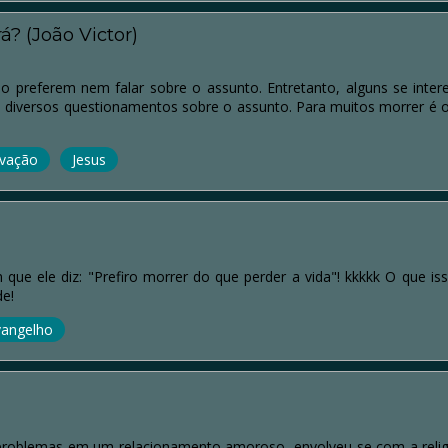
á? (João Victor)
o preferem nem falar sobre o assunto. Entretanto, alguns se inte
diversos questionamentos sobre o assunto. Para muitos morrer é o f
lvação
Jesus
que ele diz: "Prefiro morrer do que perder a vida"! kkkkk O que 
e!
vangelho
problemas em um relacionamento amoroso, envolveu-se com a religiã