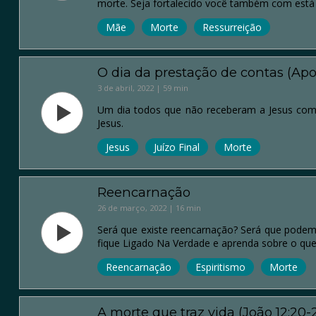
morte. Seja fortalecido você também com est
Mãe
Morte
Ressurreição
O dia da prestação de contas (Apoc
3 de abril, 2022 | 59 min
Um dia todos que não receberam a Jesus como
Jesus.
Jesus
Juízo Final
Morte
Reencarnação
26 de março, 2022 | 16 min
Será que existe reencarnação? Será que podemo
fique Ligado Na Verdade e aprenda sobre o que
Reencarnação
Espiritismo
Morte
A morte que traz vida (João 12:20-