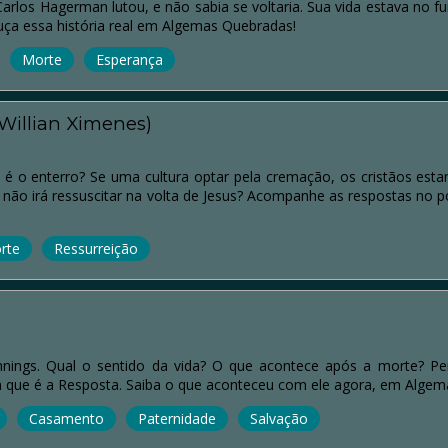
rlos Hagerman lutou, e não sabia se voltaria. Sua vida estava no 
ça essa história real em Algemas Quebradas!
Morte
Esperança
 Willian Ximenes)
 é o enterro? Se uma cultura optar pela cremação, os cristãos est
 não irá ressuscitar na volta de Jesus? Acompanhe as respostas no p
rte
Ressurreição
nnings. Qual o sentido da vida? O que acontece após a morte? Per
 que é a Resposta. Saiba o que aconteceu com ele agora, em Algem
Casamento
Paternidade
Salvação