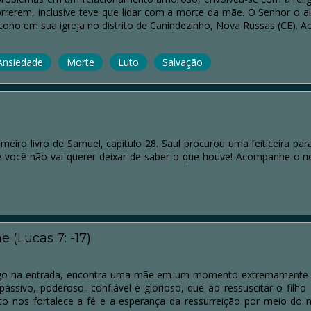
orrerem, inclusive teve que lidar com a morte da mãe. O Senhor o
ono em sua igreja no distrito de Canindezinho, Nova Russas (CE). A
Ansiedade
Morte
Luto
Salvação
imeiro livro de Samuel, capítulo 28. Saul procurou uma feiticeira pa
 e você não vai querer deixar de saber o que houve! Acompanhe o n
(Lucas 7: -17)
ogo na entrada, encontra uma mãe em um momento extremamente dif
assivo, poderoso, confiável e glorioso, que ao ressuscitar o filho
to nos fortalece a fé e a esperança da ressurreição por meio do 