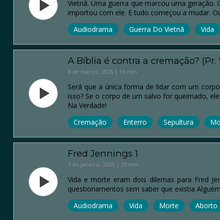
Vietnã. Uma guerra que marcou uma geração. Ca
importou com ele. E tudo começou a mudar. Ou
Audiodrama
Guerra Do Vietnã
Vida
A Bíblia é contra a cremação? (Pr.
8 de março, 2025 | 16 min
Será que a única forma de lidar com um corpo
isso? Se o corpo de um salvo for queimado, ele
Na Verdade!
Cremação
Enterro
Sepultura
Mo
Fred Jennings 1
3 de janeiro, 2025 | 29 min
Vida e morte eram dois dilemas para Fred Je
questionamentos sem saber que existia Alguém
Audiodrama
Vida
Morte
Aborto