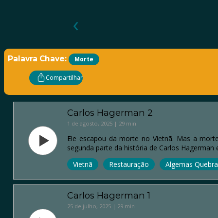
‹
Palavra Chave:
Morte
Compartilhar
Carlos Hagerman 2
1 de agosto, 2025 | 29 min
Ele escapou da morte no Vietnã. Mas a mort
segunda parte da história de Carlos Hagerman
Vietnã
Restauração
Algemas Quebra
Carlos Hagerman 1
25 de julho, 2025 | 29 min