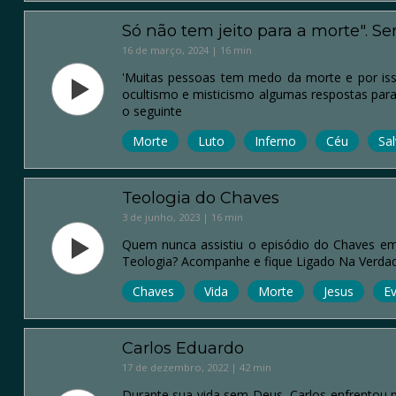
Só não tem jeito para a morte". Ser
16 de março, 2024 | 16 min
'Muitas pessoas tem medo da morte e por iss
ocultismo e misticismo algumas respostas para 
o seguinte
Morte
Luto
Inferno
Céu
Sa
Teologia do Chaves
3 de junho, 2023 | 16 min
Quem nunca assistiu o episódio do Chaves em 
Teologia? Acompanhe e fique Ligado Na Verdad
Chaves
Vida
Morte
Jesus
E
Carlos Eduardo
17 de dezembro, 2022 | 42 min
Durante sua vida sem Deus, Carlos enfrentou 