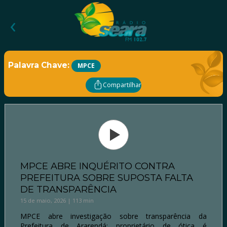
‹
Palavra Chave:
MPCE
Compartilhar
MPCE ABRE INQUÉRITO CONTRA
PREFEITURA SOBRE SUPOSTA FALTA
DE TRANSPARÊNCIA
15 de maio, 2026 | 113 min
MPCE abre investigação sobre transparência da
Prefeitura de Ararendá; proprietário de ótica é