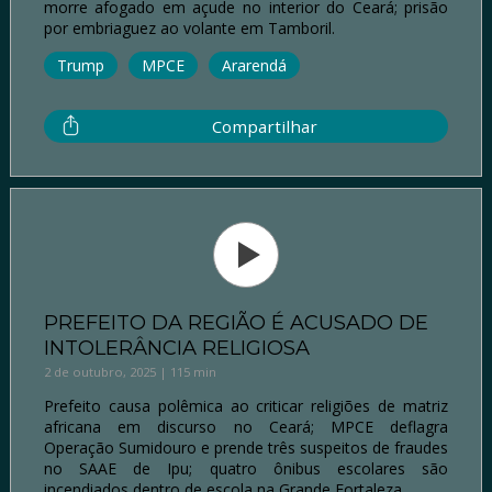
morre afogado em açude no interior do Ceará; prisão
por embriaguez ao volante em Tamboril.
Trump
MPCE
Ararendá
Compartilhar
PREFEITO DA REGIÃO É ACUSADO DE
INTOLERÂNCIA RELIGIOSA
2 de outubro, 2025 | 115 min
Prefeito causa polêmica ao criticar religiões de matriz
africana em discurso no Ceará; MPCE deflagra
Operação Sumidouro e prende três suspeitos de fraudes
no SAAE de Ipu; quatro ônibus escolares são
incendiados dentro de escola na Grande Fortaleza.