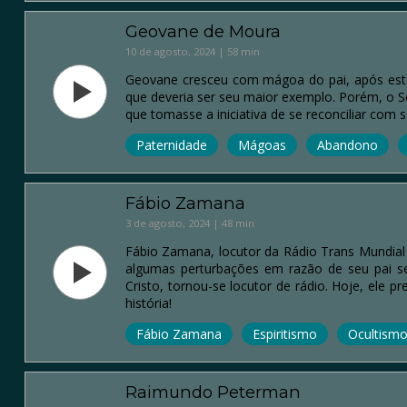
Geovane de Moura
10 de agosto, 2024 | 58 min
Geovane cresceu com mágoa do pai, após este 
que deveria ser seu maior exemplo. Porém, o 
que tomasse a iniciativa de se reconciliar co
Paternidade
Mágoas
Abandono
Fábio Zamana
3 de agosto, 2024 | 48 min
Fábio Zamana, locutor da Rádio Trans Mundial 
algumas perturbações em razão de seu pai s
Cristo, tornou-se locutor de rádio. Hoje, ele
história!
Fábio Zamana
Espiritismo
Ocultism
Raimundo Peterman