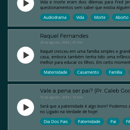
Vida e morte eram dois dilemas para Fred Je
questionamentos sem saber que existia Alguém
Audiodrama
Vida
Morte
Aborto
Raquel Fernandes
24 de agosto, 2024 | 61 min
Raquel cresceu em uma família simples e grande
casa, embora também tenha tido uma infância 
melhor para educar os filhos. Em certo moment
Maternidade
Casamento
Família
Vale a pena ser pai? (Pr. Caleb Go
10 de agosto, 2024 | 15 min
Será que a paternidade é algo bom? Podemos afi
no Ligado na Verdade de hoje!
Dia Dos Pais
Paternidade
Pai
Fi