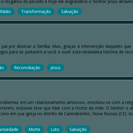
r o resgatou do pecado e hoje ele engrandece o Senhor Jesus atravé
Rádio
Transformação
Salvação
pai por destruir a família. Mas, graças à intervenção daqueles q
gos para se juntarem a você e ouvir esta verdadeira história de re
ão
Reconciliação
Jesus
problemas em um relacionamento amoroso, envolveu-se com a religiã
orrerem, inclusive teve que lidar com a morte da mãe. O Senhor o
ono em sua igreja no distrito de Canindezinho, Nova Russas (CE). A
Ansiedade
Morte
Luto
Salvação