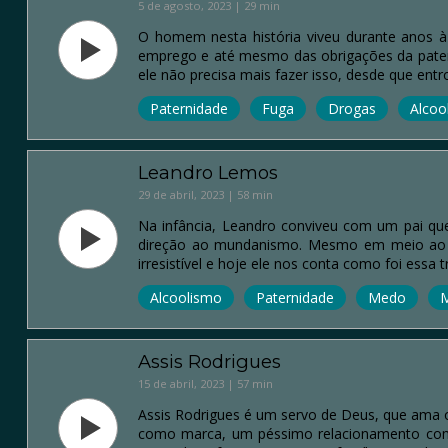
5 de agosto, 2023 | 29 min
O homem nesta história viveu durante anos à 
emprego e até mesmo das obrigações da paterni
ele não precisa mais fazer isso, desde que ent
Paternidade
Fuga
Drogas
Alcoo
Leandro Lemos
29 de abril, 2023 | 58 min
Na infância, Leandro conviveu com um pai que
direção ao mundanismo. Mesmo em meio ao 
irresistível e hoje ele nos conta como foi essa 
Alcoolismo
Paternidade
Medo
M
Assis Rodrigues
15 de abril, 2023 | 57 min
Assis Rodrigues é um servo de Deus, que ama o r
como marca, um péssimo relacionamento com se