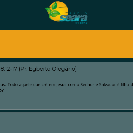
12-17 (Pr. Egberto Olegário)
us. Todo aquele que crê em Jesus como Senhor e Salvador é filho d
o?