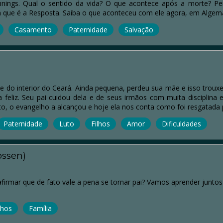
nnings. Qual o sentido da vida? O que acontece após a morte? Per
 que é a Resposta. Saiba o que aconteceu com ele agora, em Algem
Casamento
Paternidade
Salvação
 do interior do Ceará. Ainda pequena, perdeu sua mãe e isso trouxe
feliz. Seu pai cuidou dela e de seus irmãos com muita disciplin
o, o evangelho a alcançou e hoje ela nos conta como foi resgatada p
Paternidade
Luto
Filhos
Amor
Dificuldades
ossen)
rmar que de fato vale a pena se tornar pai? Vamos aprender juntos o
lhos
Família