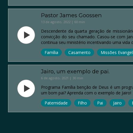
Pastor James Goossen
13 de agosto, 2022 | 60 min
Descendente da quarta geração de missionári
convicção do seu chamado. Casou-se com Janet
continua seu ministério incentivando uma vida d
Família
Casamento
Missões Evangelí
Jairo, um exemplo de pai.
6 de agosto, 2021 | 30 min
Programa Família benção de Deus é um progra
um bom pai? Aprenda com o exemplo de Jairo!
Paternidade
Filho
Pai
Jairo