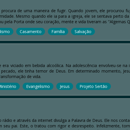
procura de uma maneira de fugir. Quando jovem, ele procurou fug
dade. Mesmo quando ele ia para a igreja, ele se sentava perto da s
rou pela Porta onde seu coração, mente e vida tiveram as "Algemas 
lismo
Casamento
Família
Salvação
 era viciado em bebida alcoólica. Na adolescência envolveu-se na 
pecado, ele tinha temor de Deus. Em determinado momento, Je
transformação de vida.
inistério
Evangelismo
Jesus
Projeto Sertão
ádio e através da internet divulga a Palavra de Deus. Ele nos conta 
u pai. Este, o tratou com rigor e desrespeito. Infelizmente, tor