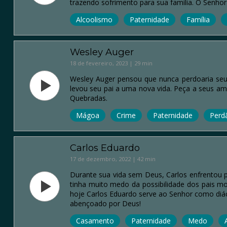
trazendo sofrimento para sua família. O Senho
Alcoolismo
Paternidade
Família
Wesley Auger
18 de fevereiro, 2023 | 29 min
Wesley Auger pensou que nunca perdoaria seu 
levou seu pai a uma nova vida. Peça a seus ami
Quebradas.
Mágoa
Crime
Paternidade
Perd
Carlos Eduardo
17 de dezembro, 2022 | 42 min
Durante sua vida sem Deus, Carlos enfrentou 
tinha muito medo da possibilidade dos pais m
hoje Carlos Eduardo serve ao Senhor como diác
abençoado por Deus!
Casamento
Paternidade
Medo