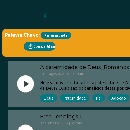
‹
Palavra Chave:
Paternidade
Compartilhar
A paternidade de Deus_Romanos 8.
10 de agosto, 2025 | 61 min
Hoje vamos estudar sobre a paternidade de De
de Deus? Quais são os benefícios dessa posiçã
Deus
Paternidade
Pai
Adoção
Fred Jennings 1
3 de janeiro, 2025 | 29 min