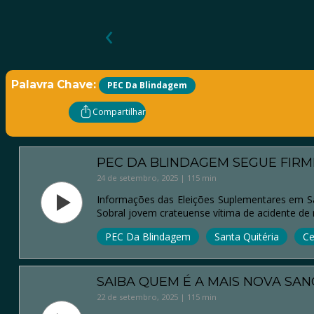
‹
Palavra Chave:
PEC Da Blindagem
Compartilhar
PEC DA BLINDAGEM SEGUE FIRM
24 de setembro, 2025 | 115 min
Informações das Eleições Suplementares em Sa
Sobral jovem crateuense vítima de acidente de 
PEC Da Blindagem
Santa Quitéria
Ce
SAIBA QUEM É A MAIS NOVA SAN
22 de setembro, 2025 | 115 min