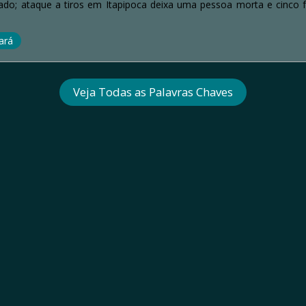
do; ataque a tiros em Itapipoca deixa uma pessoa morta e cinco fe
ará
Veja Todas as Palavras Chaves