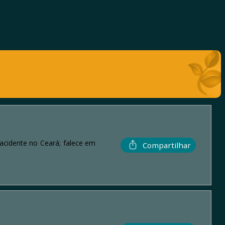
acidente no Ceará; falece em
Compartilhar