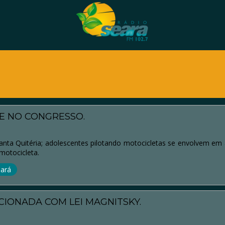
E NO CONGRESSO.
nta Quitéria; adolescentes pilotando motocicletas se envolvem em 
motocicleta.
ará
CIONADA COM LEI MAGNITSKY.