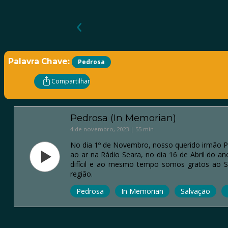
‹
Palavra Chave:
Pedrosa
Compartilhar
Pedrosa (In Memorian)
4 de novembro, 2023 | 55 min
No dia 1º de Novembro, nosso querido irmão Pe
ao ar na Rádio Seara, no dia 16 de Abril do a
difícil e ao mesmo tempo somos gratos ao S
região.
Pedrosa
In Memorian
Salvação