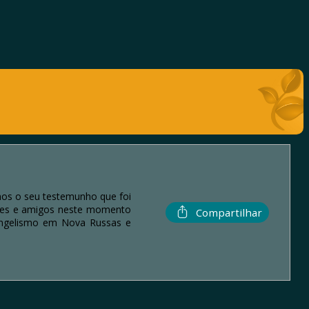
mos o seu testemunho que foi
iares e amigos neste momento
Compartilhar
vangelismo em Nova Russas e