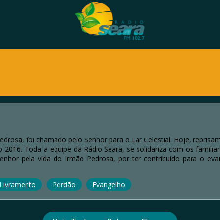
drosa, foi chamado pelo Senhor para o Lar Celestial. Hoje, reprisa
no 2016. Toda a equipe da Rádio Seara, se solidariza com os famil
enhor pela vida do irmão Pedrosa, por ter contribuído para o e
Livramento
Perdão
Evangelho