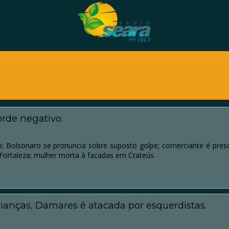
orde negativo.
o; Bolsonaro se pronuncia sobre suposto golpe; comerciante é pr
Fortaleza; mulher morta à facadas em Crateús.
ianças, Damares é atacada por esquerdistas.