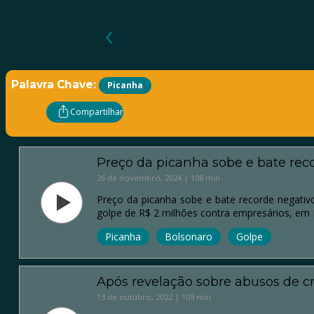
‹
Palavra Chave:
Picanha
Compartilhar
Preço da picanha sobe e bate rec
26 de novembro, 2024 | 108 min
Preço da picanha sobe e bate recorde negativ
golpe de R$ 2 milhões contra empresários, em 
Picanha
Bolsonaro
Golpe
Após revelação sobre abusos de cr
13 de outubro, 2022 | 109 min