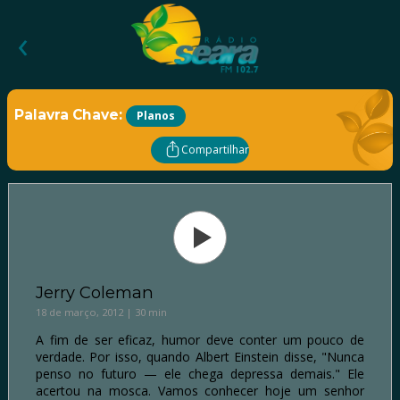
‹
Palavra Chave:
Planos
Compartilhar
Jerry Coleman
18 de março, 2012 | 30 min
A fim de ser eficaz, humor deve conter um pouco de
verdade. Por isso, quando Albert Einstein disse, "Nunca
penso no futuro — ele chega depressa demais." Ele
acertou na mosca. Vamos conhecer hoje um senhor