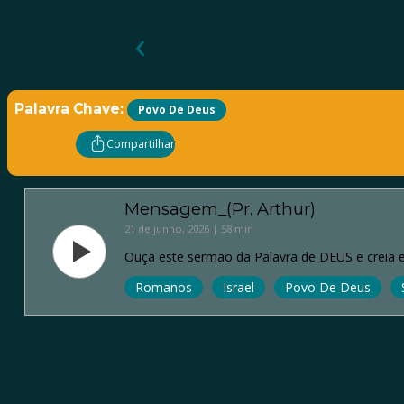
‹
Palavra Chave:
Povo De Deus
Compartilhar
Mensagem_(Pr. Arthur)
21 de junho, 2026 | 58 min
Ouça este sermão da Palavra de DEUS e creia e
Romanos
Israel
Povo De Deus