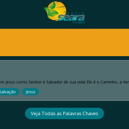
m Jesus como Senhor e Salvador de sua vida! Ele é o Caminho, a Ver
Salvação
Jesus
Veja Todas as Palavras Chaves