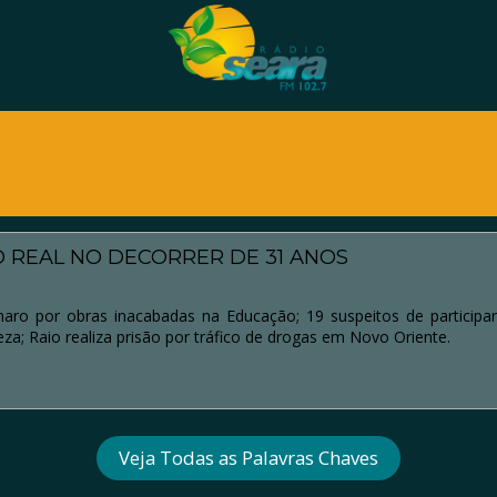
 REAL NO DECORRER DE 31 ANOS
naro por obras inacabadas na Educação; 19 suspeitos de participa
za; Raio realiza prisão por tráfico de drogas em Novo Oriente.
Veja Todas as Palavras Chaves