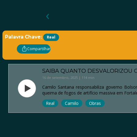
‹
Palavra Chave:
Real
Compartilhar
SAIBA QUANTO DESVALORIZOU O
16 de setembro, 2025 | 114 min
Camilo Santana responsabiliza governo Bolso
queima de fogos de artifício massiva em Fortale
Real
Camilo
Obras