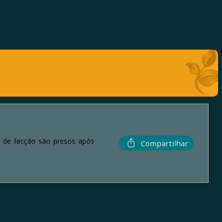
r de facção são presos após
Compartilhar