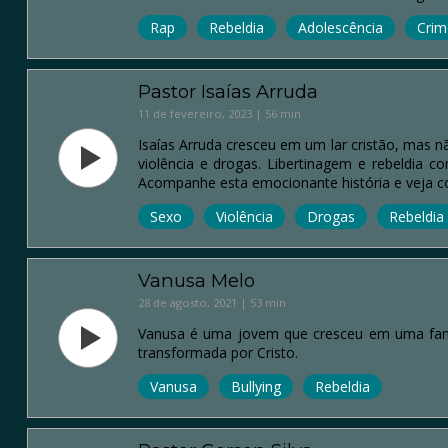
Rap
Rebeldia
Adolescência
Crim
Pastor Isaías Arruda
11 de fevereiro, 2023 | 56 min
Isaías Arruda cresceu em um lar cristão, mas 
violência e drogas. Libertinagem e rebeldia 
Acompanhe esta emocionante história e veja 
Sexo
Violência
Drogas
Rebeldia
Vanusa Melo
28 de agosto, 2021 | 53 min
Vanusa é uma jovem que cresceu em uma famíl
transformada por Cristo.
Vanusa
Bullying
Rebeldia