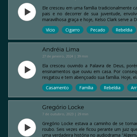
Ele cresceu em uma família tradicionalmente c
pais e no decorrer de sua juventude, envo
maravilhosa graça e hoje, Kelso Clark serve a 
Vício
Cigarro
Pecado
Rebeldia
Andréia Lima
27 de janeiro, 2024 | 39 min
Ela cresceu ouvindo a Palavra de Deus, poré
ensinamentos que ouviu em casa. Por consequ
resgatou e tem abençoado sua família. Hoje, e
Casamento
Família
Rebeldia
Ar
Gregório Locke
7 de outubro, 2023 | 29 min
Gregório Locke estava a caminho de se torna
roubo. Seis vezes ele ficou perante um juiz qu
uma verdadeira história no audiodrama "Algem