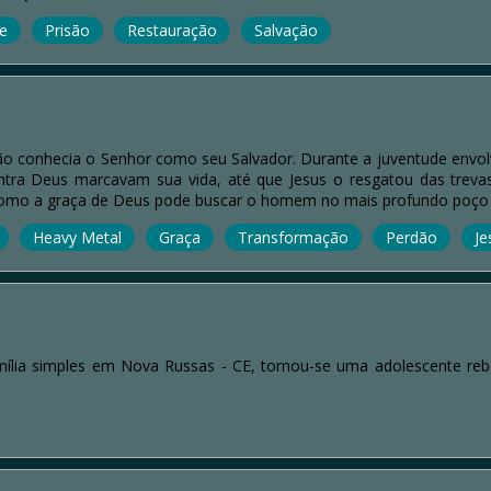
e
Prisão
Restauração
Salvação
não conhecia o Senhor como seu Salvador. Durante a juventude envo
contra Deus marcavam sua vida, até que Jesus o resgatou das treva
como a graça de Deus pode buscar o homem no mais profundo poço
Heavy Metal
Graça
Transformação
Perdão
Je
ia simples em Nova Russas - CE, tornou-se uma adolescente rebeld