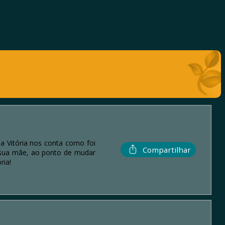
a Vitória nos conta como foi
Compartilhar
 sua mãe, ao ponto de mudar
ria!