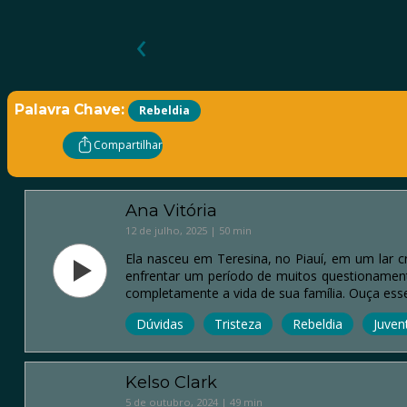
‹
Palavra Chave:
Rebeldia
Compartilhar
Ana Vitória
12 de julho, 2025 | 50 min
Ela nasceu em Teresina, no Piauí, em um lar c
enfrentar um período de muitos questionamen
completamente a vida de sua família. Ouça ess
Dúvidas
Tristeza
Rebeldia
Juven
Kelso Clark
5 de outubro, 2024 | 49 min