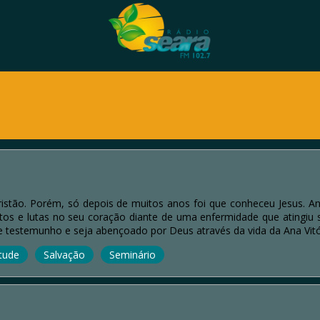
ristão. Porém, só depois de muitos anos foi que conheceu Jesus. An
tos e lutas no seu coração diante de uma enfermidade que atingiu
e testemunho e seja abençoado por Deus através da vida da Ana Vitó
tude
Salvação
Seminário