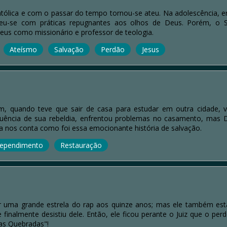
atólica e com o passar do tempo tornou-se ateu. Na adolescência, 
lveu-se com práticas repugnantes aos olhos de Deus. Porém, o
Deus como missionário e professor de teologia.
Ateísmo
Salvação
Perdão
Jesus
m, quando teve que sair de casa para estudar em outra cidade, v
ência de sua rebeldia, enfrentou problemas no casamento, mas De
la nos conta como foi essa emocionante história de salvação.
rependimento
Restauração
r uma grande estrela do rap aos quinze anos; mas ele também est
e finalmente desistiu dele. Então, ele ficou perante o Juiz que o 
as Quebradas"!