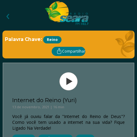
‹
Palavra Chave:
Reino
Compartilhar
Internet do Reino (Yuri)
13 de novembro, 2021 | 16 min
Você já ouviu falar da "Internet do Reino de Deus"?
Como você tem usado a internet na sua vida? Fique
Ligado Na Verdade!