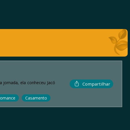
a jornada, ela conheceu Jacó
Compartilhar
omance
Casamento