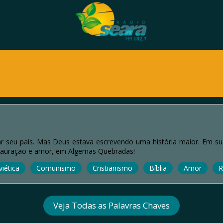
xar seu país. Mas Deus estava escrevendo uma história maior. Em su
stauração e amor, em Algemas Quebradas!
iética
Comunismo
Cristianismo
Bíblia
Amor
R
Veja Todas as Palavras Chaves