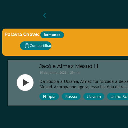
‹
Palavra Chave:
Romance
Compartilhar
Jacó e Almaz Mesud III
19 de junho, 2026 | 29 min
Da Etiópia à Ucrânia, Almaz foi forçada a dei
Mesud. Acompanhe agora, essa história de re
Etiópia
Rússia
Ucrânia
União Sov