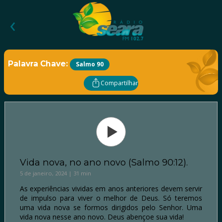
‹
Palavra Chave:
Salmo 90
Compartilhar
Vida nova, no ano novo (Salmo 90:12).
5 de janeiro, 2024 | 31 min
As experiências vividas em anos anteriores devem servir
de impulso para viver o melhor de Deus. Só teremos
uma vida nova se formos dirigidos pelo Senhor. Uma
vida nova nesse ano novo. Deus abençoe sua vida!