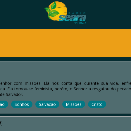
nhor com missões. Ela nos conta que durante sua vida, enf
da. Ela tornou-se feminista, porém, o Senhor a resgatou do pecad
te Salvador.
são
Sonhos
Salvação
Missões
Cristo
9)