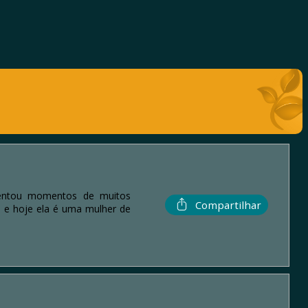
rentou momentos de muitos
Compartilhar
o e hoje ela é uma mulher de