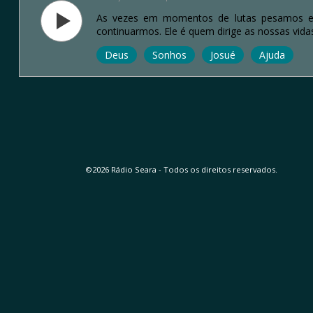
As vezes em momentos de lutas pesamos em 
continuarmos. Ele é quem dirige as nossas vida
Deus
Sonhos
Josué
Ajuda
©2026 Rádio Seara - Todos os direitos reservados.