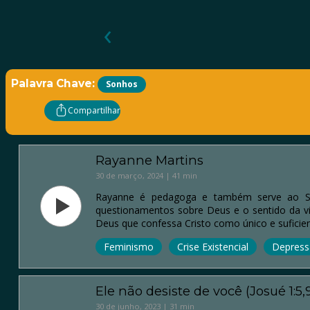
‹
Palavra Chave:
Sonhos
Compartilhar
Rayanne Martins
30 de março, 2024 | 41 min
Rayanne é pedagoga e também serve ao Se
questionamentos sobre Deus e o sentido da vi
Deus que confessa Cristo como único e suficien
Feminismo
Crise Existencial
Depres
Ele não desiste de você (Josué 1:5,
30 de junho, 2023 | 31 min