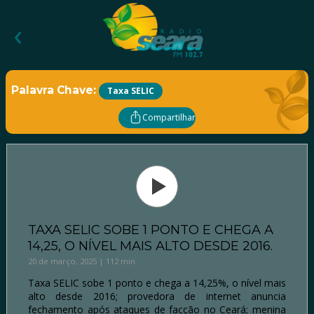
‹
Palavra Chave:
Taxa SELIC
Compartilhar
TAXA SELIC SOBE 1 PONTO E CHEGA A
14,25, O NÍVEL MAIS ALTO DESDE 2016.
20 de março, 2025 | 112 min
Taxa SELIC sobe 1 ponto e chega a 14,25%, o nível mais
alto desde 2016; provedora de internet anuncia
fechamento após ataques de facção no Ceará; menina