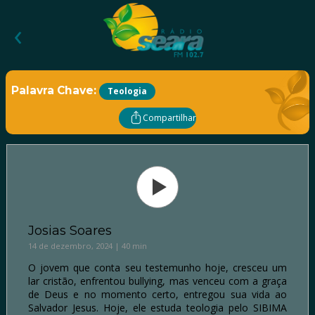
‹
Palavra Chave:
Teologia
Compartilhar
Josias Soares
14 de dezembro, 2024 | 40 min
O jovem que conta seu testemunho hoje, cresceu um
lar cristão, enfrentou bullying, mas venceu com a graça
de Deus e no momento certo, entregou sua vida ao
Salvador Jesus. Hoje, ele estuda teologia pelo SIBIMA