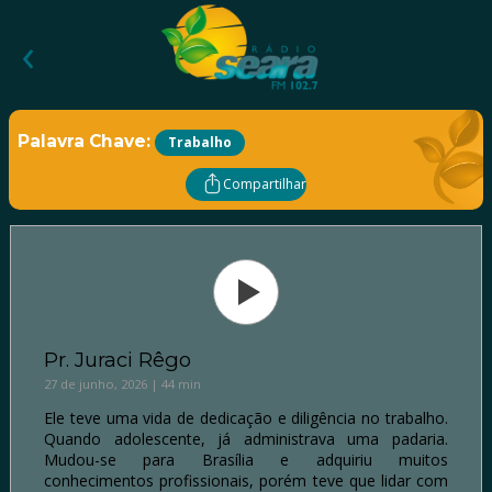
‹
Palavra Chave:
Trabalho
Compartilhar
Pr. Juraci Rêgo
27 de junho, 2026 | 44 min
Ele teve uma vida de dedicação e diligência no trabalho.
Quando adolescente, já administrava uma padaria.
Mudou-se para Brasília e adquiriu muitos
conhecimentos profissionais, porém teve que lidar com