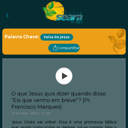
‹
Palavra Chave:
Volta De Jesus
Compartilhar
O que Jesus quis dizer quando disse:
“Eis que venho em breve”? (Pr.
Francisco Marques)
23 de maio, 2026 | 15 min
'Jesus Cristo vai voltar! Essa é uma promessa bíblica
que, assim como todas as demais, irá se cumprir. Mas o